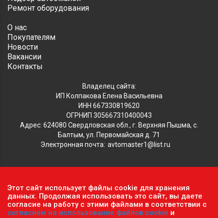
Ремонт оборудования
О нас
Покупателям
Новости
Вакансии
Контакты
Владелец сайта:
ИП Колпакова Елена Васильевна
ИНН 667330819620
ОГРНИП 305667310400043
Адрес: 624080 Свердловская обл., г. Верхняя Пышма, с.
Балтым, ул. Первомайская д. 71
Электронная почта:
avtomaster1@list.ru
Обратите внимание, что данный сайт носит исключительно
Этот сайт использует файлы cookie для хранения
информационный характер и ни при каких условиях не
данных. Продолжая использовать это сайт, вы даете
является публичной офертой, определяемой положениями ч.2
согласие на работу с этими файлами в соответствии с
согласием на использование файлов cookie
и
ст. 437 Гражданского кодекса РФ.
Политика