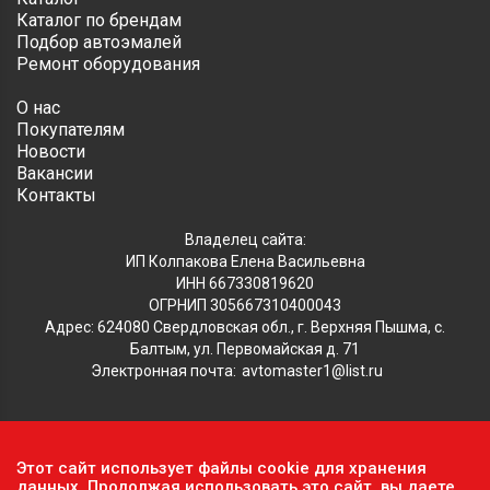
Каталог по брендам
Подбор автоэмалей
Ремонт оборудования
О нас
Покупателям
Новости
Вакансии
Контакты
Владелец сайта:
ИП Колпакова Елена Васильевна
ИНН 667330819620
ОГРНИП 305667310400043
Адрес: 624080 Свердловская обл., г. Верхняя Пышма, с.
Балтым, ул. Первомайская д. 71
Электронная почта:
avtomaster1@list.ru
Обратите внимание, что данный сайт носит исключительно
Этот сайт использует файлы cookie для хранения
информационный характер и ни при каких условиях не
данных. Продолжая использовать это сайт, вы даете