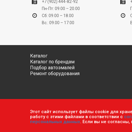
+7 (902) 444-82-92
Пн-Пт: 09.00 – 20.00
Сб: 09.00 – 18.00
Вс.: 09.00 – 17.00
Каталог
Каталог по брендам
Подбор автоэмалей
Ремонт оборудования
Этот сайт использует файлы cookie для хран
Обратите внимание, что данный сайт носит исключ
работу с этими файлами в соответствии с
сог
ч.2 ст. 437 Гражданского кодекса РФ.
Политика кон
персональных данных
. Если вы не согласны,
© 2026 г. Сеть оптово-розничных магазинов «Авто