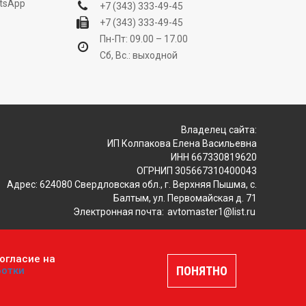
tsApp
+7 (343) 333-49-45
+7 (343) 333-49-45
Пн-Пт: 09.00 – 17.00
Сб, Вс.: выходной
Владелец сайта:
ИП Колпакова Елена Васильевна
ИНН 667330819620
ОГРНИП 305667310400043
Адрес: 624080 Свердловская обл., г. Верхняя Пышма, с.
Балтым, ул. Первомайская д. 71
Электронная почта:
avtomaster1@list.ru
огласие на
ляется публичной офертой, определяемой положениями
ПОНЯТНО
ботки
шение
.
Разработка и продвижение сайтов —
DUKiS.ru