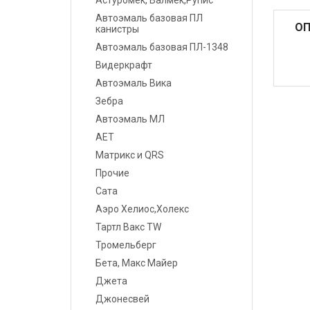
Астуромек, Валмек,Рупис
Шпатлевки
Автоэмаль базовая ПЛ
ОП
канистры
Грунты
Автоэмаль базовая ПЛ-1348
Видеркрафт
Лаки
Автоэмаль Вика
Полировальные системы
Зебра
Автоэмаль МЛ
Абразивы
АЕТ
Матрикс и QRS
Антикоррозионные
материалы
Прочие
Сата
Герметики, Клеи
Аэро Хелиос,Холекс
Тартл Вакс TW
Растворители
Тромельберг
Ремонт пластика
Бета, Макс Майер
Джета
Средства индивидуальной
Джонесвей
защиты (СИЗ)