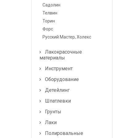
Лампочки и
Садолин
предохранители
Телвин
Торин
Форс
Русский Мастер, Холекс
Лакокрасочные
материалы
Инструмент
Оборудование
Детейлинг
Шпатлевки
Грунты
Лаки
Полировальные