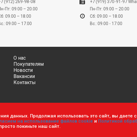
+7 (912) 269-98-08
+7 (919) 370-91-97
Wha
Пн-Пт: 09.00 – 20.00
Пн-Пт: 09.00 – 20.00
Сб: 09.00 – 18.00
Сб: 09.00 – 18.00
Вс.: 09.00 – 17.00
Вс.: 09.00 - 17.00
О нас
Покупателям
Новости
Вакансии
Контакты
ения данных. Продолжая использовать это сайт, вы даете с
ительно информационный характер и ни при каких условиях не яв
ласием на использование файлов cookie
и
Политикой обра
фиденциальности персональных данных
.
Пользовательское согла
 просто покиньте наш сайт.
мастер». Все права защищены.