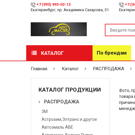
+7 (993) 993-02-13
+7 (3
Екатеринбург, пр. Академика Сахарова, 31
Екатерин
По брендам
КАТАЛОГ
РАСПРОДАЖА
Главная
Каталог
РАСПРОДАЖА
Лакокрасочные
материалы
КАТАЛОГ ПРОДУКЦИИ
Фото, п
товара 
Инструмент
РАСПРОДАЖА
причина
менедж
3М
Оборудование
Астрохим,Элтранс и другое
Детейлинг
Автоэмаль АВЕ