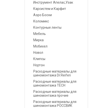
Инструмент Апелас,Узак
Карсистем и Карфит
Маскировочные
материалы
Аэро Босни
Коломикс
Салфетки протирочные
Контурные ленты
Мебель
Емкости, ситечки, PPS,
Мирка
палочки для
размешивания, линейки
Мобихел
мерные
Новол
Клипсы
Средства защиты
Нортон
Расходные материалы для
Крепежные системы
шиномонтажа Dr.Reifen
Расходные материалы для
Батарейки и
шиномонтажа TECH
Аккумуляторы
Расходные материалы для
шиномонтажа прочие
Аксессуары
Расходные материалы для
шиномонтажа РОССВИК