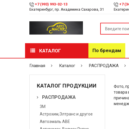
+7 (993) 993-02-13
+7 (3
Екатеринбург, пр. Академика Сахарова, 31
Екатерин
По брендам
КАТАЛОГ
РАСПРОДАЖА
Главная
Каталог
РАСПРОДАЖА
Лакокрасочные
материалы
КАТАЛОГ ПРОДУКЦИИ
Фото, п
товара 
Инструмент
РАСПРОДАЖА
причина
менедж
3М
Оборудование
Астрохим,Элтранс и другое
Детейлинг
Автоэмаль АВЕ