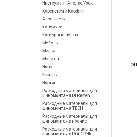
Инструмент Апелас,Узак
Карсистем и Карфит
Маскировочные
материалы
Аэро Босни
Коломикс
Салфетки протирочные
Контурные ленты
Мебель
Емкости, ситечки, PPS,
Мирка
палочки для
размешивания, линейки
Мобихел
ОП
мерные
Новол
Клипсы
Средства защиты
Нортон
Расходные материалы для
Крепежные системы
шиномонтажа Dr.Reifen
Расходные материалы для
Батарейки и
шиномонтажа TECH
Аккумуляторы
Расходные материалы для
шиномонтажа прочие
Аксессуары
Расходные материалы для
шиномонтажа РОССВИК