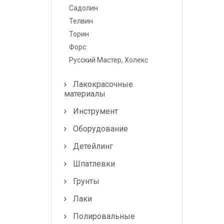
Лампочки и
Садолин
предохранители
Телвин
Торин
Форс
Русский Мастер, Холекс
Лакокрасочные
материалы
Инструмент
Оборудование
Детейлинг
Шпатлевки
Грунты
Лаки
Полировальные