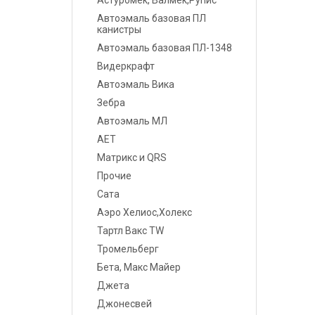
Астуромек, Валмек,Рупис
Шпатлевки
Автоэмаль базовая ПЛ
канистры
Грунты
Автоэмаль базовая ПЛ-1348
Видеркрафт
Лаки
Автоэмаль Вика
Полировальные системы
Зебра
Автоэмаль МЛ
Абразивы
АЕТ
Матрикс и QRS
Антикоррозионные
материалы
Прочие
Сата
Герметики, Клеи
Аэро Хелиос,Холекс
Тартл Вакс TW
Растворители
Тромельберг
Ремонт пластика
Бета, Макс Майер
Джета
Средства индивидуальной
Джонесвей
защиты (СИЗ)