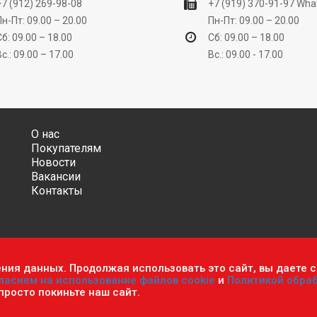
+7 (912) 269-98-08
+7 (919) 370-91-97
Wha
Пн-Пт: 09.00 – 20.00
Пн-Пт: 09.00 – 20.00
Сб: 09.00 – 18.00
Сб: 09.00 – 18.00
Вс.: 09.00 – 17.00
Вс.: 09.00 - 17.00
О нас
Покупателям
Новости
Вакансии
Контакты
ения данных. Продолжая использовать это сайт, вы даете с
ительно информационный характер и ни при каких условиях не яв
ласием на использование файлов cookie
и
Политикой обра
фиденциальности персональных данных
.
Пользовательское согла
 просто покиньте наш сайт.
мастер». Все права защищены.