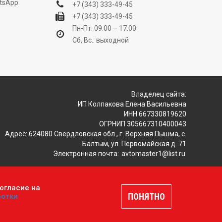
tsApp
+7 (343) 333-49-45
+7 (343) 333-49-45
Пн-Пт: 09.00 – 17.00
Сб, Вс.: выходной
Владелец сайта:
ИП Колпакова Елена Васильевна
ИНН 667330819620
ОГРНИП 305667310400043
Адрес: 624080 Свердловская обл., г. Верхняя Пышма, с.
Балтым, ул. Первомайская д. 71
Электронная почта:
avtomaster1@list.ru
огласие на
ляется публичной офертой, определяемой положениями
ПОНЯТНО
ботки
шение
.
Разработка и продвижение сайтов —
DUKiS.ru