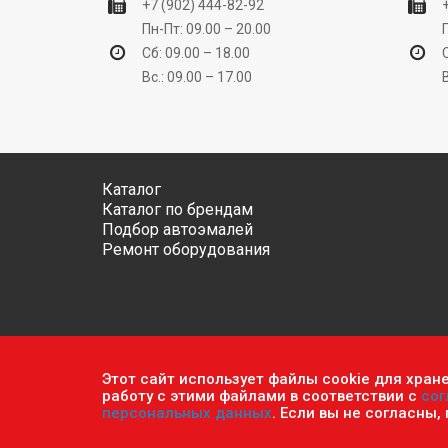
+7 (902) 444-82-92
Пн-Пт: 09.00 – 20.00
Сб: 09.00 – 18.00
Вс.: 09.00 – 17.00
Каталог
Каталог по брендам
Подбор автоэмалей
Ремонт оборудования
Этот сайт использует файлы cookie для хран
Обратите внимание, что данный сайт носит исключ
работу с этими файлами в соответствии с
сог
ч.2 ст. 437 Гражданского кодекса РФ.
Политика кон
персональных данных
. Если вы не согласны,
© 2026 г. Сеть оптово-розничных магазинов «Авто