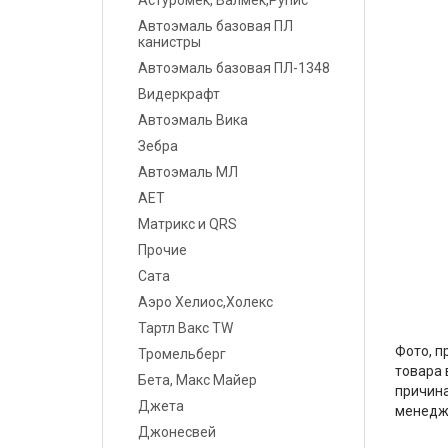
Астуромек, Валмек,Рупис
Шпатлевки
Автоэмаль базовая ПЛ
канистры
Грунты
Автоэмаль базовая ПЛ-1348
Видеркрафт
Лаки
Автоэмаль Вика
Полировальные системы
Зебра
Автоэмаль МЛ
Абразивы
АЕТ
Матрикс и QRS
Антикоррозионные
материалы
Прочие
Сата
Герметики, Клеи
Аэро Хелиос,Холекс
Тартл Вакс TW
Растворители
Фото, п
Тромельберг
товара 
Ремонт пластика
Бета, Макс Майер
причина
Джета
менедж
Средства индивидуальной
Джонесвей
защиты (СИЗ)