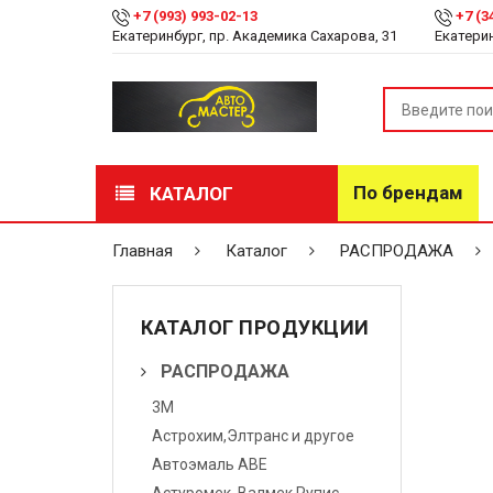
+7 (993) 993-02-13
+7 (3
Екатеринбург, пр. Академика Сахарова, 31
Екатерин
По брендам
КАТАЛОГ
РАСПРОДАЖА
Главная
Каталог
РАСПРОДАЖА
Лакокрасочные
материалы
КАТАЛОГ ПРОДУКЦИИ
Инструмент
РАСПРОДАЖА
3М
Оборудование
Астрохим,Элтранс и другое
Детейлинг
Автоэмаль АВЕ