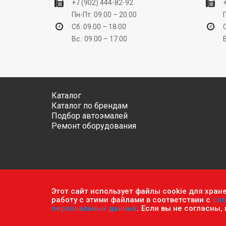
+7 (902) 444-82-92
Пн-Пт: 09.00 – 20.00
Сб: 09.00 – 18.00
Вс.: 09.00 – 17.00
Каталог
Каталог по брендам
Подбор автоэмалей
Ремонт оборудования
Этот сайт использует файлы cookie для хран
Обратите внимание, что данный сайт носит исключ
работу с этими файлами в соответствии с
сог
ч.2 ст. 437 Гражданского кодекса РФ.
Политика кон
персональных данных
. Если вы не согласны,
© 2026 г. Сеть оптово-розничных магазинов «Авто