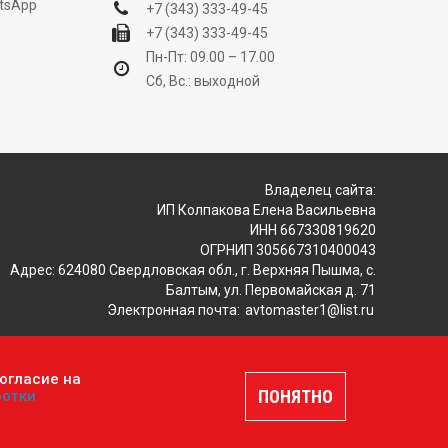
tsApp
+7 (343) 333-49-45
+7 (343) 333-49-45
Пн-Пт: 09.00 – 17.00
Сб, Вс.: выходной
Владелец сайта:
ИП Колпакова Елена Васильевна
ИНН 667330819620
ОГРНИП 305667310400043
Адрес: 624080 Свердловская обл., г. Верхняя Пышма, с.
Балтым, ул. Первомайская д. 71
Электронная почта:
avtomaster1@list.ru
огласие на
ляется публичной офертой, определяемой положениями
ПОНЯТНО
ботки
шение
.
Разработка и продвижение сайтов —
DUKiS.ru