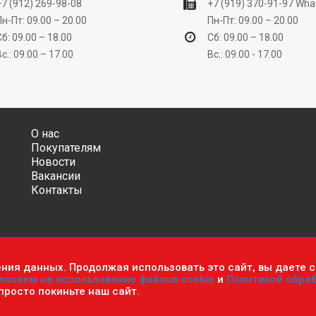
+7 (912) 269-98-08
+7 (919) 370-91-97
Wha
Пн-Пт: 09.00 – 20.00
Пн-Пт: 09.00 – 20.00
Сб: 09.00 – 18.00
Сб: 09.00 – 18.00
Вс.: 09.00 – 17.00
Вс.: 09.00 - 17.00
О нас
Покупателям
Новости
Вакансии
Контакты
ения данных. Продолжая использовать это сайт, вы даете с
ительно информационный характер и ни при каких условиях не яв
ласием на использование файлов cookie
и
Политикой обра
фиденциальности персональных данных
.
Пользовательское согла
 просто покиньте наш сайт.
мастер». Все права защищены.