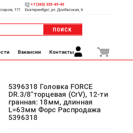
+7 (343) 333-49-45
ссаров, 171
Екатеринбург, ул. Донбасская, 6
ПОИСК
ости
Вакансии
Контакты
5396318 Головка FORCE
DR.3/8"торцевая (CrV), 12-ти
гранная: 18мм, длинная
L=63мм Форс Распродажа
5396318