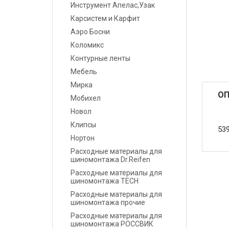
Инструмент Апелас,Узак
Карсистем и Карфит
Маскировочные
материалы
Аэро Босни
Коломикс
Салфетки протирочные
Контурные ленты
Мебель
Емкости, ситечки, PPS,
Мирка
палочки для
ОП
размешивания, линейки
Мобихел
мерные
Новол
Клипсы
539
Средства защиты
Нортон
Расходные материалы для
Крепежные системы
шиномонтажа Dr.Reifen
Расходные материалы для
Батарейки и
шиномонтажа TECH
Аккумуляторы
Расходные материалы для
шиномонтажа прочие
Аксессуары
Расходные материалы для
шиномонтажа РОССВИК