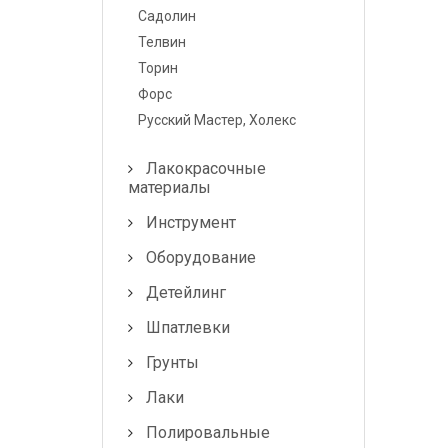
Лампочки и
Садолин
предохранители
Телвин
Торин
Форс
Русский Мастер, Холекс
Лакокрасочные
материалы
Инструмент
Оборудование
Детейлинг
Шпатлевки
Грунты
Лаки
Полировальные