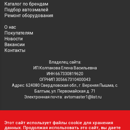
Каталог по брендам
Подбор автоэмалей
Ремонт оборудования
О нас
Покупателям
Новости
Вакансии
Контакты
Владелец сайта:
ИП Колпакова Елена Васильевна
ИНН 667330819620
ОГРНИП 305667310400043
Адрес: 624080 Свердловская обл., г. Верхняя Пышма, с.
Балтым, ул. Первомайская д. 71
Электронная почта:
avtomaster1@list.ru
Обратите внимание, что данный сайт носит исключительно
Этот сайт использует файлы cookie для хранения
информационный характер и ни при каких условиях не
данных. Продолжая использовать это сайт, вы даете