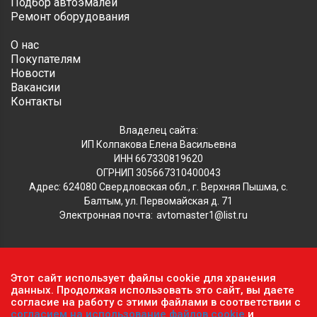
Подбор автоэмалей
Ремонт оборудования
О нас
Покупателям
Новости
Вакансии
Контакты
Владелец сайта:
ИП Колпакова Елена Васильевна
ИНН 667330819620
ОГРНИП 305667310400043
Адрес: 624080 Свердловская обл., г. Верхняя Пышма, с.
Балтым, ул. Первомайская д. 71
Электронная почта:
avtomaster1@list.ru
Обратите внимание, что данный сайт носит исключительно
Этот сайт использует файлы cookie для хранения
информационный характер и ни при каких условиях не
данных. Продолжая использовать это сайт, вы даете
является публичной офертой, определяемой положениями ч.2
согласие на работу с этими файлами в соответствии с
согласием на использование файлов cookie
и
ст. 437 Гражданского кодекса РФ.
Политика