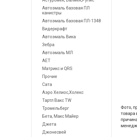
Астуромек, Валмек,Рупис
Шпатлевки
Автоэмаль базовая ПЛ
канистры
Грунты
Автоэмаль базовая ПЛ-1348
Видеркрафт
Лаки
Автоэмаль Вика
Полировальные системы
Зебра
Автоэмаль МЛ
Абразивы
АЕТ
Матрикс и QRS
Антикоррозионные
материалы
Прочие
Сата
Герметики, Клеи
Аэро Хелиос,Холекс
Тартл Вакс TW
Растворители
Фото, п
Тромельберг
товара 
Ремонт пластика
Бета, Макс Майер
причина
Джета
менедж
Средства индивидуальной
Джонесвей
защиты (СИЗ)