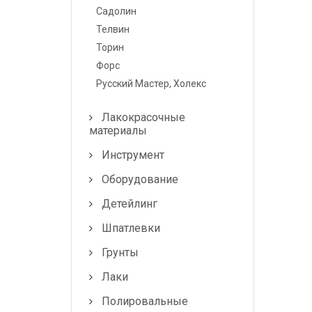
Лампочки и
Садолин
предохранители
Телвин
Торин
Форс
Русский Мастер, Холекс
Лакокрасочные
материалы
Инструмент
Оборудование
Детейлинг
Шпатлевки
Грунты
Лаки
Полировальные