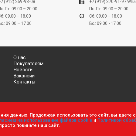
+7 (912) 269-98-08
+7 (919) 370-91-97
Wha
Пн-Пт: 09.00 – 20.00
Пн-Пт: 09.00 – 20.00
Сб: 09.00 – 18.00
Сб: 09.00 – 18.00
Вс.: 09.00 – 17.00
Вс.: 09.00 - 17.00
О нас
Покупателям
Новости
Вакансии
Контакты
ения данных. Продолжая использовать это сайт, вы даете с
ительно информационный характер и ни при каких условиях не яв
ласием на использование файлов cookie
и
Политикой обра
фиденциальности персональных данных
.
Пользовательское согла
 просто покиньте наш сайт.
мастер». Все права защищены.