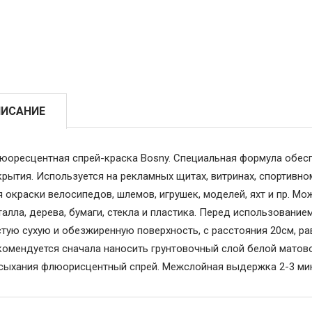
ИСАНИЕ
юоресцентная спрей-краска Bosny. Специальная формула обесп
крытия. Используется на рекламных щитах, витринах, спортивно
 окраски велосипедов, шлемов, игрушек, моделей, яхт и пр. М
алла, дерева, бумаги, стекла и пластика. Перед использование
стую сухую и обезжиренную поверхность, с расстояния 20см, р
комендуется сначала наносить грунтовочный слой белой матово
сыхания флюорисцентный спрей. Межслойная выдержка 2-3 мину