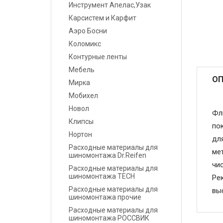
Инструмент Апелас,Узак
Карсистем и Карфит
Маскировочные
материалы
Аэро Босни
Коломикс
Салфетки протирочные
Контурные ленты
Мебель
Емкости, ситечки, PPS,
ОП
Мирка
палочки для
размешивания, линейки
Мобихел
мерные
Новол
Фл
Клипсы
по
Средства защиты
Нортон
для
Расходные материалы для
Крепежные системы
мет
шиномонтажа Dr.Reifen
чи
Расходные материалы для
Батарейки и
шиномонтажа TECH
Ре
Аккумуляторы
Расходные материалы для
вы
шиномонтажа прочие
Аксессуары
Расходные материалы для
шиномонтажа РОССВИК