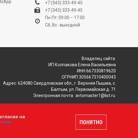
tsApp
+7 (343) 333-49-45
+7 (343) 333-49-45
Пн-Пт: 09.00 – 17.00
Сб, Вс.: выходной
Владелец сайта:
ИП Колпакова Елена Васильевна
ИНН 667330819620
ОГРНИП 305667310400043
Адрес: 624080 Свердловская обл., г. Верхняя Пышма, с.
Балтым, ул. Первомайская д. 71
Электронная почта:
avtomaster1@list.ru
огласие на
ляется публичной офертой, определяемой положениями
ПОНЯТНО
ботки
шение
.
Разработка и продвижение сайтов —
DUKiS.ru