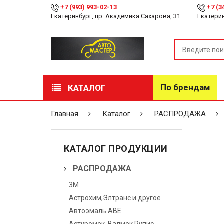
+7 (993) 993-02-13
+7 (3
Екатеринбург, пр. Академика Сахарова, 31
Екатерин
По брендам
КАТАЛОГ
РАСПРОДАЖА
Главная
Каталог
РАСПРОДАЖА
Лакокрасочные
материалы
КАТАЛОГ ПРОДУКЦИИ
Инструмент
РАСПРОДАЖА
3М
Оборудование
Астрохим,Элтранс и другое
Детейлинг
Автоэмаль АВЕ