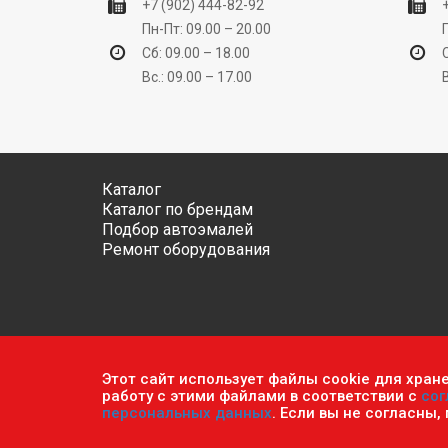
+7 (902) 444-82-92
Пн-Пт: 09.00 – 20.00
Сб: 09.00 – 18.00
Вс.: 09.00 – 17.00
Каталог
Каталог по брендам
Подбор автоэмалей
Ремонт оборудования
Этот сайт использует файлы cookie для хран
Обратите внимание, что данный сайт носит исключ
работу с этими файлами в соответствии с
сог
ч.2 ст. 437 Гражданского кодекса РФ.
Политика кон
персональных данных
. Если вы не согласны,
© 2026 г. Сеть оптово-розничных магазинов «Авто