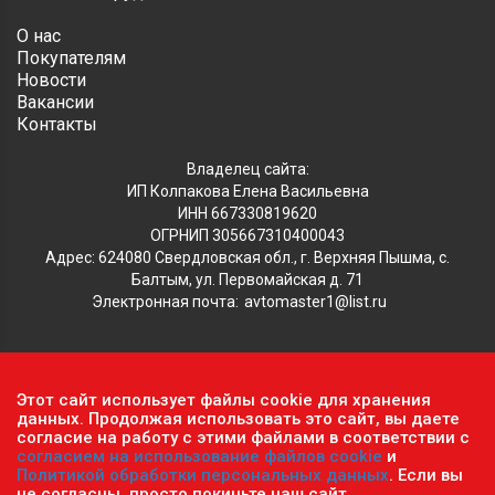
О нас
Покупателям
Новости
Вакансии
Контакты
Владелец сайта:
ИП Колпакова Елена Васильевна
ИНН 667330819620
ОГРНИП 305667310400043
Адрес: 624080 Свердловская обл., г. Верхняя Пышма, с.
Балтым, ул. Первомайская д. 71
Электронная почта:
avtomaster1@list.ru
Обратите внимание, что данный сайт носит исключительно
Этот сайт использует файлы cookie для хранения
информационный характер и ни при каких условиях не
данных. Продолжая использовать это сайт, вы даете
является публичной офертой, определяемой положениями ч.2
согласие на работу с этими файлами в соответствии с
согласием на использование файлов cookie
и
ст. 437 Гражданского кодекса РФ.
Политика
Политикой обработки персональных данных
. Если вы
конфиденциальности персональных данных
.
не согласны, просто покиньте наш сайт.