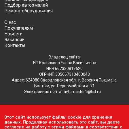
Подбор автоэмалей
Ремонт оборудования
О нас
Покупателям
Новости
Вакансии
Контакты
Владелец сайта:
ИП Колпакова Елена Васильевна
ИНН 667330819620
ОГРНИП 305667310400043
Адрес: 624080 Свердловская обл., г. Верхняя Пышма, с.
Балтым, ул. Первомайская д. 71
Электронная почта:
avtomaster1@list.ru
Обратите внимание, что данный сайт носит исключительно
Этот сайт использует файлы cookie для хранения
информационный характер и ни при каких условиях не
данных. Продолжая использовать это сайт, вы даете
является публичной офертой, определяемой положениями ч.2
согласие на работу с этими файлами в соответствии с