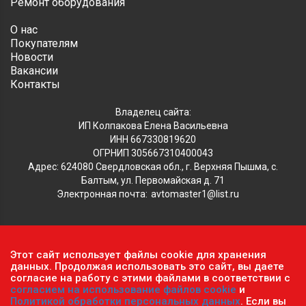
Ремонт оборудования
О нас
Покупателям
Новости
Вакансии
Контакты
Владелец сайта:
ИП Колпакова Елена Васильевна
ИНН 667330819620
ОГРНИП 305667310400043
Адрес: 624080 Свердловская обл., г. Верхняя Пышма, с.
Балтым, ул. Первомайская д. 71
Электронная почта:
avtomaster1@list.ru
Обратите внимание, что данный сайт носит исключительно
Этот сайт использует файлы cookie для хранения
информационный характер и ни при каких условиях не
данных. Продолжая использовать это сайт, вы даете
является публичной офертой, определяемой положениями ч.2
согласие на работу с этими файлами в соответствии с
согласием на использование файлов cookie
и
ст. 437 Гражданского кодекса РФ.
Политика
Политикой обработки персональных данных
. Если вы
конфиденциальности персональных данных
.