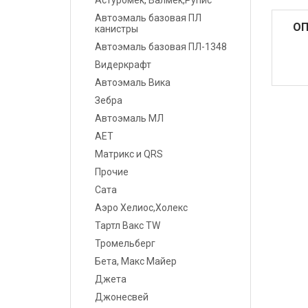
Астуромек, Валмек,Рупис
Шпатлевки
Автоэмаль базовая ПЛ
ОП
канистры
Грунты
Автоэмаль базовая ПЛ-1348
Видеркрафт
Лаки
Автоэмаль Вика
Полировальные системы
Зебра
Автоэмаль МЛ
Абразивы
АЕТ
Матрикс и QRS
Антикоррозионные
материалы
Прочие
Сата
Герметики, Клеи
Аэро Хелиос,Холекс
Тартл Вакс TW
Растворители
Тромельберг
Ремонт пластика
Бета, Макс Майер
Джета
Средства индивидуальной
Джонесвей
защиты (СИЗ)