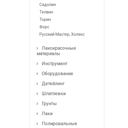
Лампочки и
Садолин
предохранители
Телвин
Торин
Форс
Русский Мастер, Холекс
Лакокрасочные
материалы
Инструмент
Оборудование
Детейлинг
Шпатлевки
Грунты
Лаки
Полировальные