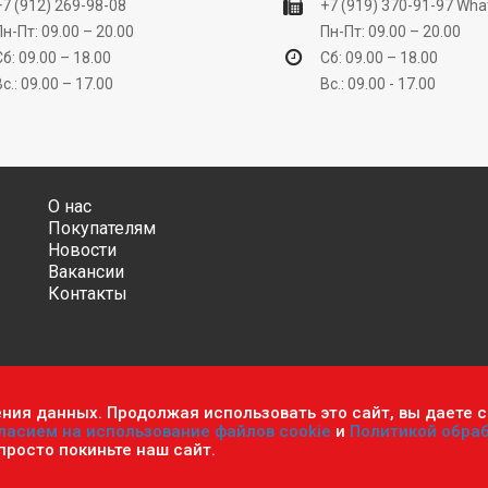
+7 (912) 269-98-08
+7 (919) 370-91-97
Wha
Пн-Пт: 09.00 – 20.00
Пн-Пт: 09.00 – 20.00
Сб: 09.00 – 18.00
Сб: 09.00 – 18.00
Вс.: 09.00 – 17.00
Вс.: 09.00 - 17.00
О нас
Покупателям
Новости
Вакансии
Контакты
ения данных. Продолжая использовать это сайт, вы даете с
ительно информационный характер и ни при каких условиях не яв
ласием на использование файлов cookie
и
Политикой обра
фиденциальности персональных данных
.
Пользовательское согла
 просто покиньте наш сайт.
мастер». Все права защищены.