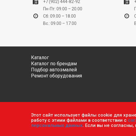
+7 (902) 444-82-92
Пн-Пт: 09.00 – 20.00
Сб: 09.00 – 18.00
Вс.: 09.00 – 17.00
Каталог
Каталог по брендам
Подбор автоэмалей
Ремонт оборудования
Этот сайт использует файлы cookie для хран
Обратите внимание, что данный сайт носит исключ
работу с этими файлами в соответствии с
сог
ч.2 ст. 437 Гражданского кодекса РФ.
Политика кон
персональных данных
. Если вы не согласны,
© 2026 г. Сеть оптово-розничных магазинов «Авто