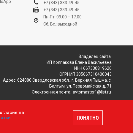
tsApp
+7 (343) 333-49-45
+7 (343) 333-49-45
Пн-Пт: 09.00 – 17.00
Сб, Вс.: выходной
Владелец сайта:
ИП Колпакова Елена Васильевна
ИНН 667330819620
ОГРНИП 305667310400043
Адрес: 624080 Свердловская обл., г. Верхняя Пышма, с.
Балтым, ул. Первомайская д. 71
Электронная почта:
avtomaster1@list.ru
огласие на
ляется публичной офертой, определяемой положениями
ПОНЯТНО
ботки
шение
.
Разработка и продвижение сайтов —
DUKiS.ru