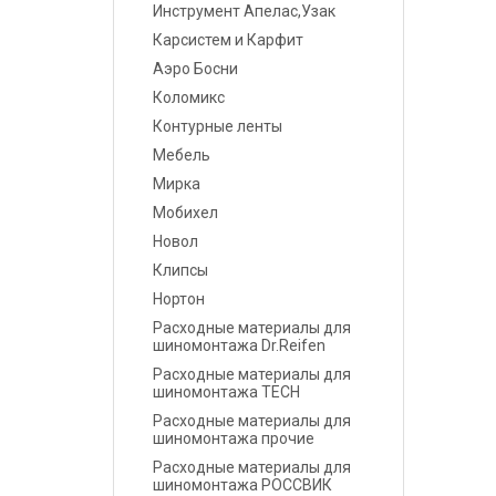
Инструмент Апелас,Узак
Карсистем и Карфит
Маскировочные
материалы
Аэро Босни
Коломикс
Салфетки протирочные
Контурные ленты
Мебель
Емкости, ситечки, PPS,
Мирка
палочки для
размешивания, линейки
Мобихел
мерные
Новол
Клипсы
Средства защиты
Нортон
Расходные материалы для
Крепежные системы
шиномонтажа Dr.Reifen
Расходные материалы для
Батарейки и
шиномонтажа TECH
Аккумуляторы
Расходные материалы для
шиномонтажа прочие
Аксессуары
Расходные материалы для
шиномонтажа РОССВИК