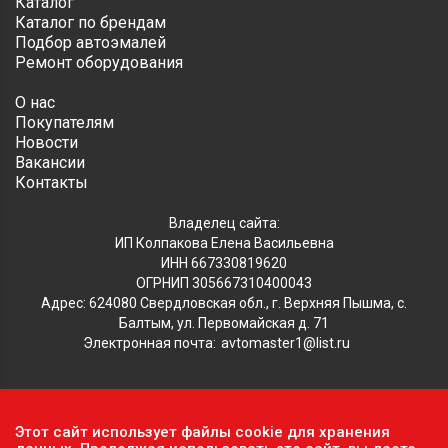
Каталог
Каталог по брендам
Подбор автоэмалей
Ремонт оборудования
О нас
Покупателям
Новости
Вакансии
Контакты
Владелец сайта:
ИП Колпакова Елена Васильевна
ИНН 667330819620
ОГРНИП 305667310400043
Адрес: 624080 Свердловская обл., г. Верхняя Пышма, с.
Балтым, ул. Первомайская д. 71
Электронная почта:
avtomaster1@list.ru
Обратите внимание, что данный сайт носит исключительно
Этот сайт использует файлы cookie для хранения
информационный характер и ни при каких условиях не