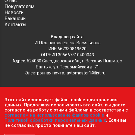
О нас
Покупателям
Новости
Вакансии
Контакты
Владелец сайта:
ИП Колпакова Елена Васильевна
ИНН 667330819620
ОГРНИП 305667310400043
Адрес: 624080 Свердловская обл., г. Верхняя Пышма, с.
Балтым, ул. Первомайская д. 71
Электронная почта:
avtomaster1@list.ru
Обратите внимание, что данный сайт носит исключительно
Этот сайт использует файлы cookie для хранения
информационный характер и ни при каких условиях не
данных. Продолжая использовать это сайт, вы даете
согласие на работу с этими файлами в соответствии с
является публичной офертой, определяемой положениями ч.2
согласием на использование файлов cookie
и
ст. 437 Гражданского кодекса РФ.
Политика
Политикой обработки персональных данных
. Если вы
конфиденциальности персональных данных
.
не согласны, просто покиньте наш сайт.
Пользовательское соглашение
.
© 2026 г. Сеть оптово-розничных магазинов «Автомастер».