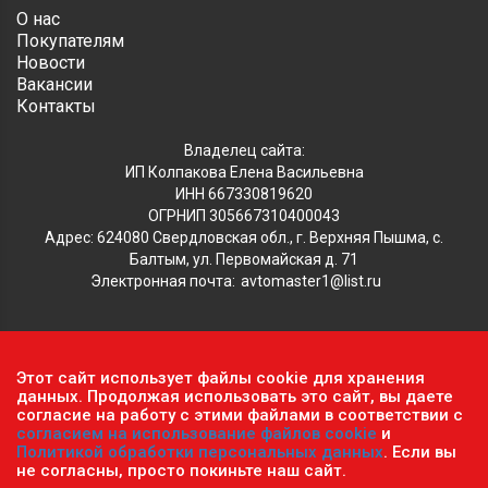
О нас
Покупателям
Новости
Вакансии
Контакты
Владелец сайта:
ИП Колпакова Елена Васильевна
ИНН 667330819620
ОГРНИП 305667310400043
Адрес: 624080 Свердловская обл., г. Верхняя Пышма, с.
Балтым, ул. Первомайская д. 71
Электронная почта:
avtomaster1@list.ru
Обратите внимание, что данный сайт носит исключительно
Этот сайт использует файлы cookie для хранения
информационный характер и ни при каких условиях не
данных. Продолжая использовать это сайт, вы даете
является публичной офертой, определяемой положениями ч.2
согласие на работу с этими файлами в соответствии с
согласием на использование файлов cookie
и
ст. 437 Гражданского кодекса РФ.
Политика
Политикой обработки персональных данных
. Если вы
конфиденциальности персональных данных
.
не согласны, просто покиньте наш сайт.
Пользовательское соглашение
.