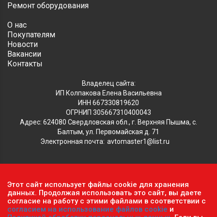
Ремонт оборудования
О нас
Покупателям
Новости
Вакансии
Контакты
Владелец сайта:
ИП Колпакова Елена Васильевна
ИНН 667330819620
ОГРНИП 305667310400043
Адрес: 624080 Свердловская обл., г. Верхняя Пышма, с.
Балтым, ул. Первомайская д. 71
Электронная почта:
avtomaster1@list.ru
Обратите внимание, что данный сайт носит исключительно
Этот сайт использует файлы cookie для хранения
информационный характер и ни при каких условиях не
данных. Продолжая использовать это сайт, вы даете
является публичной офертой, определяемой положениями ч.2
согласие на работу с этими файлами в соответствии с
согласием на использование файлов cookie
и
ст. 437 Гражданского кодекса РФ.
Политика