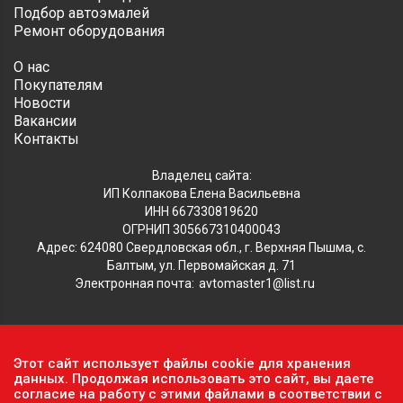
Подбор автоэмалей
Ремонт оборудования
О нас
Покупателям
Новости
Вакансии
Контакты
Владелец сайта:
ИП Колпакова Елена Васильевна
ИНН 667330819620
ОГРНИП 305667310400043
Адрес: 624080 Свердловская обл., г. Верхняя Пышма, с.
Балтым, ул. Первомайская д. 71
Электронная почта:
avtomaster1@list.ru
Обратите внимание, что данный сайт носит исключительно
Этот сайт использует файлы cookie для хранения
информационный характер и ни при каких условиях не
данных. Продолжая использовать это сайт, вы даете
является публичной офертой, определяемой положениями ч.2
согласие на работу с этими файлами в соответствии с