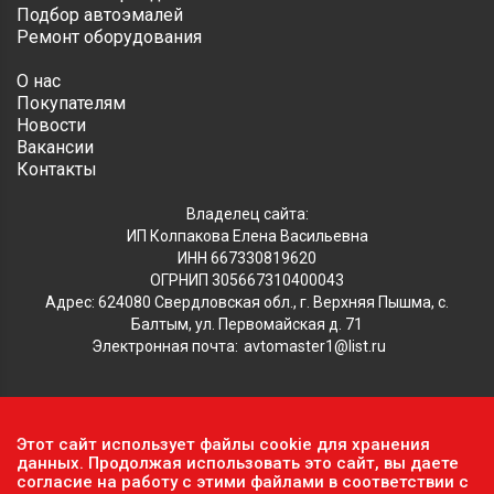
Подбор автоэмалей
Ремонт оборудования
О нас
Покупателям
Новости
Вакансии
Контакты
Владелец сайта:
ИП Колпакова Елена Васильевна
ИНН 667330819620
ОГРНИП 305667310400043
Адрес: 624080 Свердловская обл., г. Верхняя Пышма, с.
Балтым, ул. Первомайская д. 71
Электронная почта:
avtomaster1@list.ru
Обратите внимание, что данный сайт носит исключительно
Этот сайт использует файлы cookie для хранения
информационный характер и ни при каких условиях не
данных. Продолжая использовать это сайт, вы даете
согласие на работу с этими файлами в соответствии с
является публичной офертой, определяемой положениями ч.2