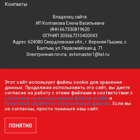
Контакты
Владелец сайта:
ИП Колпакова Елена Васильевна
ИНН 667330819620
ОГРНИП 305667310400043
Адрес: 624080 Свердловская обл., г. Верхняя Пышма, с.
Балтым, ул. Первомайская д. 71
Электронная почта:
avtomaster1@list.ru
Обратите внимание, что данный сайт носит исключительно
Этот сайт использует файлы cookie для хранения
информационный характер и ни при каких условиях не
данных. Продолжая использовать это сайт, вы даете
является публичной офертой, определяемой положениями ч.2
согласие на работу с этими файлами в соответствии с
согласием на использование файлов cookie
и
ст. 437 Гражданского кодекса РФ.
Политика
Политикой обработки персональных данных
. Если вы
конфиденциальности персональных данных
.
не согласны, просто покиньте наш сайт.
Пользовательское соглашение
.
© 2026 г. Сеть оптово-розничных магазинов «Автомастер».
Все права защищены.
ПОНЯТНО
Разработка и продвижение сайтов —
DUKiS.ru