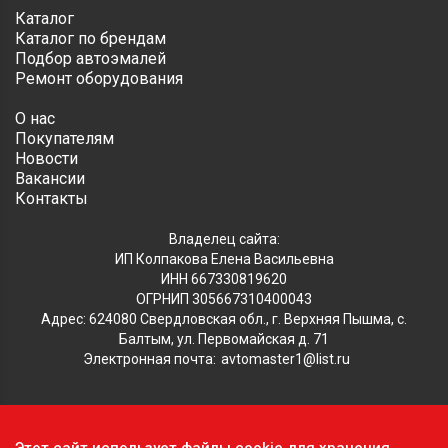
Каталог
Каталог по брендам
Подбор автоэмалей
Ремонт оборудования
О нас
Покупателям
Новости
Вакансии
Контакты
Владелец сайта:
ИП Колпакова Елена Васильевна
ИНН 667330819620
ОГРНИП 305667310400043
Адрес: 624080 Свердловская обл., г. Верхняя Пышма, с.
Балтым, ул. Первомайская д. 71
Электронная почта:
avtomaster1@list.ru
Обратите внимание, что данный сайт носит исключительно