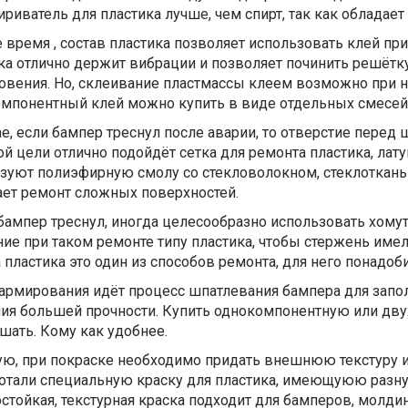
риватель для пластика лучше, чем спирт, так как обладает
е время , состав пластика позволяет использовать клей п
ка отлично держит вибрации и позволяет починить решётку
овения. Но, склеивание пластмассы клеем возможно при на
мпонентный клей можно купить в виде отдельных смесей
ае, если бампер треснул после аварии, то отверстие перед
ой цели отлично подойдёт сетка для ремонта пластика, лат
зуют полиэфирную смолу со стекловолокном, стеклоткань
ет ремонт сложных поверхностей.
бампер треснул, иногда целесообразно использовать хомут
ие при таком ремонте типу пластика, чтобы стержень имел 
 пластика это один из способов ремонта, для него понадоби
армирования идёт процесс шпатлевания бампера для запол
ия большей прочности. Купить однокомпонентную или дву
шать. Кому как удобнее.
ую, при покраске необходимо придать внешнюю текстуру и
отали специальную краску для пластика, имеющуюю разную
стойкая, текстурная краска подходит для бамперов, молди