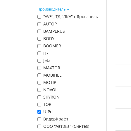
Шпатлевки
Производитель
Грунты
"AVE", ТД "ЛКА" г.Ярославль
AUTOP
Лаки
BAMPERUS
BODY
Полировальные системы
BOOMER
H7
Абразивы
Jeta
Антикоррозионные
MAXTOR
материалы
MOBIHEL
MOTIP
Герметики, Клеи
NOVOL
SKYRON
Растворители
TOR
Ремонт пластика
U-Pol
ВидерКрафт
Средства индивидуальной
ООО "Автика" (Синтез)
защиты (СИЗ)