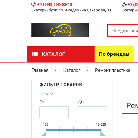
+7 (993) 993-02-13
+7 (3
Екатеринбург, пр. Академика Сахарова, 31
Екатерин
По брендам
КАТАЛОГ
РАСПРОДАЖА
Главная
Каталог
Ремонт пластика
Лакокрасочные
ФИЛЬТР ТОВАРОВ
материалы
Цена
От
До
Инструмент
Ре
Оборудование
136
15 035
Детейлинг