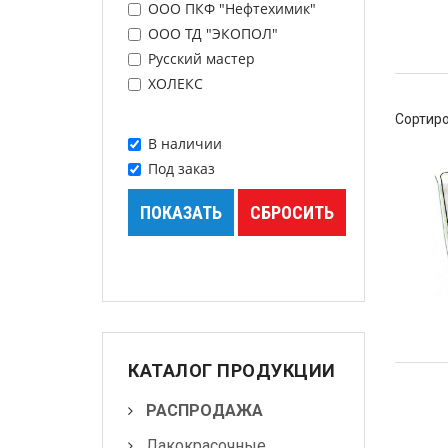
ООО ПКФ "Нефтехимик"
ООО ТД "ЭКОПОЛ"
Маскировочные
Русский мастер
материалы
ХОЛЕКС
Салфетки протирочные
Сортиро
В наличии
Емкости, ситечки, PPS,
палочки для
Под заказ
размешивания, линейки
мерные
Средства защиты
Крепежные системы
Батарейки и
Аккумуляторы
КАТАЛОГ ПРОДУКЦИИ
Аксессуары
РАСПРОДАЖА
Лакокрасочные