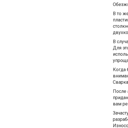
Обезжи
В то ж
пласти
столкн
двухко
В случ
Для эт
исполь
упроща
Когда 
вниман
Сварка
После 
придан
вам ре
Зачаст
разраб
Износо